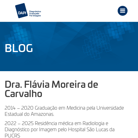
BLOG
Dra. Flávia Moreira de
Carvalho
2014 – 2020 Graduação em Medicina pela Universidade
Estadual do Amazonas.
2022 – 2025 Residência médica em Radiologia e
Diagnóstico por Imagem pelo Hospital São Lucas da
PUCRS