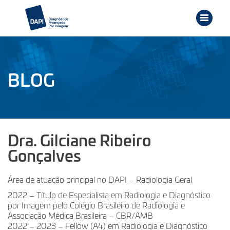
BLOG
Dra. Gilciane Ribeiro
Gonçalves
Área de atuação principal no DAPI – Radiologia Geral
2022 – Título de Especialista em Radiologia e Diagnóstico
por Imagem pelo Colégio Brasileiro de Radiologia e
Associação Médica Brasileira – CBR/AMB
2022 – 2023 – Fellow (A4) em Radiologia e Diagnóstico