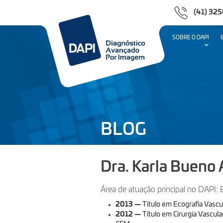
(41) 32
SOBRE O DAPI
BLOG
Dra. Karla Bueno 
Área de atuação principal no DAPI: 
2013
—
Título em Ecografia Vascu
2012
—
Título em Cirurgia Vascul